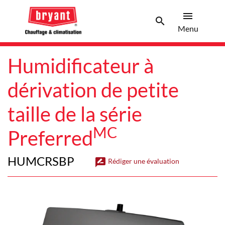
menu
search
Men
Search 
Menu
Humidificateur à
dérivation de petite
taille de la série
MC
Preferred
HUMCRSBP
rate_review
Rédiger une évaluation