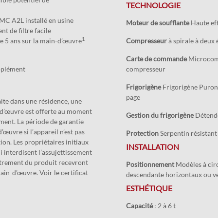
TECHNOLOGIE
MC A2L installé en usine
Moteur de soufflante
Haute eff
t de filtre facile
1
de 5 ans sur la main-d’œuvre
Compresseur
à spirale à deux 
Carte de commande
Microcomp
pplément
compresseur
Frigorigène
Frigorigène Puro
page
faite dans une résidence, une
n-d’œuvre est offerte au moment
Gestion du frigorigène
Détende
ment. La période de garantie
d’œuvre si l’appareil n’est pas
Protection
Serpentin résistant
ion. Les propriétaires initiaux
INSTALLATION
 interdisent l’assujettissement
strement du produit recevront
Positionnement
Modèles à circ
ain-d’œuvre. Voir le certificat
descendante horizontaux ou ve
ESTHÉTIQUE
Capacité
: 2 à 6 t