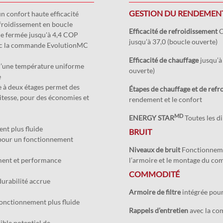
GESTION DU RENDEMEN
un confort haute efficacité
 refroidissement en boucle
Efficacité de refroidissement
C
le fermée jusqu'à 4,4 COP
jusqu’à 37,0 (boucle ouverte)
vec la commande EvolutionMC
Efficacité de chauffage
jusqu’à
 d’une température uniforme
ouverte)
e
 à deux étages permet des
Étapes de chauffage et de refr
vitesse, pour des économies et
rendement et le confort
MD
ENERGY STAR
Toutes les 
nt plus fluide
BRUIT
 pour un fonctionnement
Niveaux de bruit
Fonctionnemen
ment et performance
l’armoire et le montage du co
COMMODITÉ
durabilité accrue
Armoire de filtre
intégrée pour
fonctionnement plus fluide
Rappels d’entretien
avec la co
ible potentiel de