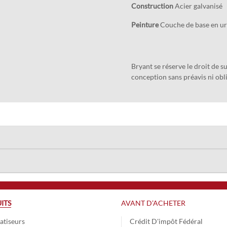
Construction
Acier galvanisé
Peinture
Couche de base en uré
Bryant se réserve le droit de 
conception sans préavis ni obl
ITS
AVANT D’ACHETER
atiseurs
Crédit D'impôt Fédéral