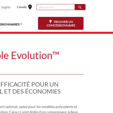
edit_location
Rechercher
Canada
search
English
Sélectionnez vo
Search for
TROUVER UN
SSIONNAIRES
CONCESSIONNAIRE
le Evolution™
EFFICACITÉ POUR UN
 ET DES ÉCONOMIES
rt optimal, optez pour les modèles polyvalents et
lution. Ceux-ci sont dotés d’un compresseur à deux