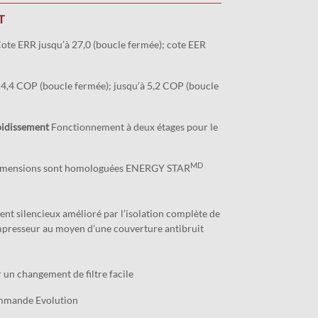
T
ote ERR jusqu’à 27,0 (boucle fermée); cote EER
 4,4 COP (boucle fermée); jusqu’à 5,2 COP (boucle
oidissement
Fonctionnement à deux étages pour le
MD
dimensions sont homologuées ENERGY STAR
t silencieux amélioré par l’isolation complète de
mpresseur au moyen d’une couverture antibruit
 un changement de filtre facile
mmande Evolution