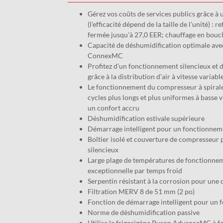
Gérez vos coûts de services publics grâce à 
(l'efficacité dépend de la taille de l'unité) :
fermée jusqu'à 27,0 EER; chauffage en bouc
Capacité de déshumidification optimale a
ConnexMC
Profitez d’un fonctionnement silencieux et
grâce à la distribution d’air à vitesse variabl
Le fonctionnement du compresseur à spirale
cycles plus longs et plus uniformes à basse 
un confort accru
Déshumidification estivale supérieure
Démarrage intelligent pour un fonctionneme
Boîtier isolé et couverture de compresseur
silencieux
Large plage de températures de fonctionne
exceptionnelle par temps froid
Serpentin résistant à la corrosion pour une 
Filtration MERV 8 de 51 mm (2 po)
Fonction de démarrage intelligent pour un 
Norme de déshumidification passive
Utilise le
frigorigène Puron AdvanceMC
à fa