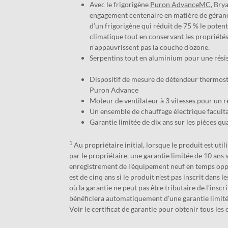
Avec le frigorigène
Puron AdvanceMC
, Bry
engagement centenaire en matière de géranc
d’un frigorigène qui réduit de 75 % le poten
climatique tout en conservant les propriétés
n’appauvrissent pas la couche d’ozone.
Serpentins tout en aluminium pour une rés
Dispositif de mesure de détendeur thermost
Puron Advance
Moteur de ventilateur à 3 vitesses pour un
Un ensemble de chauffage électrique facultat
Garantie limitée de dix ans sur les pièces qua
1
Au propriétaire initial, lorsque le produit est ut
par le propriétaire, une garantie limitée de 10 ans s
enregistrement de l’équipement neuf en temps oppo
est de cinq ans si le produit n’est pas inscrit dans l
où la garantie ne peut pas être tributaire de l’inscr
bénéficiera automatiquement d’une garantie limitée
Voir le certificat de garantie pour obtenir tous les d