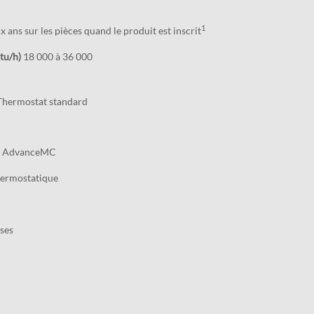
1
x ans sur les pièces quand le produit est inscrit
tu/h)
18 000 à 36 000
hermostat standard
on AdvanceMC
ermostatique
sses