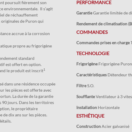
PERFORMANCE
ant poursuit fièrement son
e environnementale. Il s’agit
Garantie
Garantie limitée de di
tiel de réchauffement
 originales de Puron qui
Rendement de climatisation (B
COMMANDES
istance accrue à la corrosion
Commandes prises en charge
T
atique propre au frigorigène
TECHNOLOGIE
 rendement standard
Frigorigène
Frigorigène Pur
if est offert en option.
1
nd le produit est inscrit
Caractéristiques
Détendeur th
ilisé dans une résidence occupée
Filtre
S.O.
ur les pièces est offerte avec
rtun. La durée de la garantie
Soufflante
Ventilateur à 3 vite
es 90 jours. Dans les territoires
Installation
Horizontale
iption, le propriétaire
 de dix ans sur les pièces.
ESTHÉTIQUE
étails.
Construction
Acier galvanisé