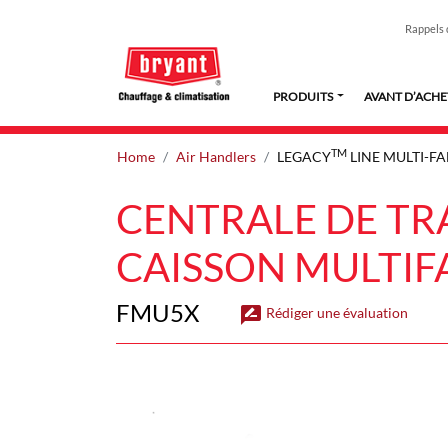
Rappels 
PRODUITS
AVANT D’ACHE
TM
Home
Air Handlers
LEGACY
LINE MULTI-F
CENTRALE DE TRA
CAISSON MULTIF
FMU5X
rate_review
Rédiger une évaluation