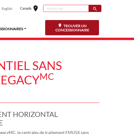
edit_location
Rechercher
Canada
search
English
Sélectionnez vo
Search for
TROUVER UN
SSIONNAIRES
CONCESSIONNAIRE
NTIEL SANS
MC
LEGACY
ENT HORIZONTAL
E
gacyMC, le centrales de traitement FMU5X sans