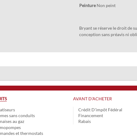
Peinture
Non peint
Bryant se réserve le droit de 
conception sans préavis ni obl
ITS
AVANT D’ACHETER
atiseurs
Crédit D'impôt Fédéral
èmes sans conduits
Financement
naises au gaz
Rabais
rmopompes
andes et thermostats