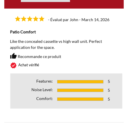
- Évalué par John - March 14, 2026
Patio Comfort
Like the concealed cassette vs high wall unit. Perfect
application for the space.
thumb_up
Recommande ce produit
Recommande ce produit
verified
Achat vérifié
Features:
5
Noise Level:
5
Comfort:
5