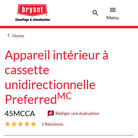
menu
search
Menu
Search 
Menu
keyboard_arrow_left
Home
Arrow back
Appareil intérieur à
cassette
unidirectionnelle
MC
Preferred
45MCCA
rate_review
Rédiger une évaluation
5 étoiles sur 5
1 Révisions