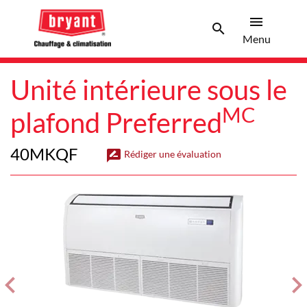
menu
search
Men
Search 
Menu
Unité intérieure sous le
MC
plafond Preferred
40MKQF
rate_review
Rédiger une évaluation
evron_left
chevron_ri