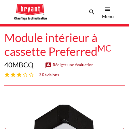
menu
search
Men
Search 
Menu
Module intérieur à
MC
cassette Preferred
40MBCQ
rate_review
Rédiger une évaluation
3 étoiles sur 5
3 Révisions