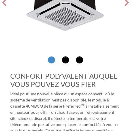
evron_left
chevron_ri
CONFORT POLYVALENT AUQUEL
VOUS POUVEZ VOUS FIER
Idéal pour une nouvelle pièce ou un espace converti, où le
système de ventilation n'est pas disponible, le module à
MC
cassette 40MBCQ de la série Preferred
s'installe aisément
en hauteur pour offrir un chauffage et un refroidissement
silencieux et discret. Il détecte la température à votre
télécommande portative pour placer le confort là où vous en
avez le plus besoin. En outre, il offre la bonne quantité de