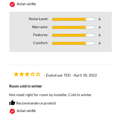
verified
Achat vérifié
Noise Level:
4
Warranty:
4
Features:
4
Comfort:
4
- Évalué par TED - April 18, 2022
Room cold in winter
Not sized right for room by installer. Cold in winter
thumb_up
Recommande ce produit
Recommande ce produit
verified
Achat vérifié