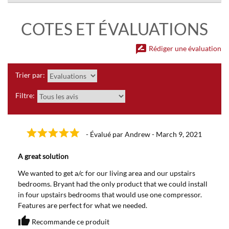
COTES ET ÉVALUATIONS
rate_review
Rédiger une évaluation
Trier par:
Filtre:
- Évalué par Andrew - March 9, 2021
A great solution
We wanted to get a/c for our living area and our upstairs
bedrooms. Bryant had the only product that we could install
in four upstairs bedrooms that would use one compressor.
Features are perfect for what we needed.
thumb_up
Recommande ce produit
Recommande ce produit