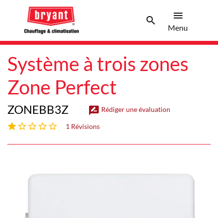
menu
search
Menu
Search 
Menu
Système à trois zones
Zone Perfect
ZONEBB3Z
rate_review
Rédiger une évaluation
1 étoiles sur 5
1 Révisions