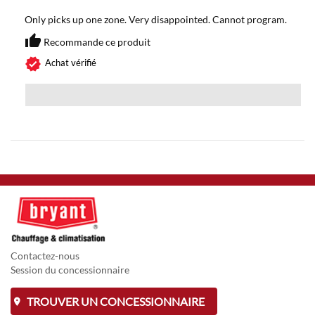
Only picks up one zone. Very disappointed. Cannot program.
thumb_up
Recommande ce produit
Recommande ce produit
verified
Achat vérifié
Contactez-nous
Session du concessionnaire
TROUVER UN CONCESSIONNAIRE