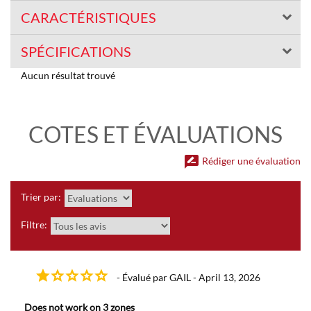
CARACTÉRISTIQUES
SPÉCIFICATIONS
Aucun résultat trouvé
COTES ET ÉVALUATIONS
rate_review
Rédiger une évaluation
Trier par:
Filtre:
- Évalué par GAIL - April 13, 2026
Does not work on 3 zones