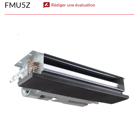
FMU5Z
rate_review
Rédiger une évaluation