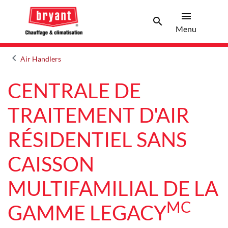
menu
search
Menu
Search 
Menu
keyboard_arrow_left
Air Handlers
Arrow back
CENTRALE DE
TRAITEMENT D'AIR
RÉSIDENTIEL SANS
CAISSON
MULTIFAMILIAL DE LA
MC
GAMME LEGACY