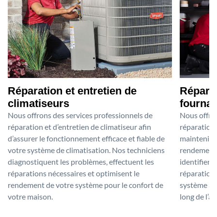
Réparation et entretien de
Réparat
climatiseurs
fournai
Nous offrons des services professionnels de
Nous offron
réparation et d’entretien de climatiseur afin
réparation 
d’assurer le fonctionnement efficace et fiable de
maintenir 
votre système de climatisation. Nos techniciens
rendement o
diagnostiquent les problèmes, effectuent les
identifient
réparations nécessaires et optimisent le
réparations
rendement de votre système pour le confort de
système afi
votre maison.
long de l’a