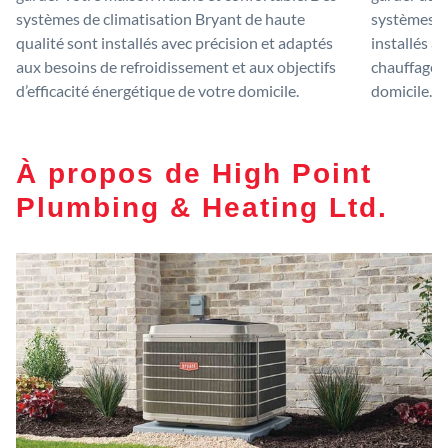
systèmes de climatisation Bryant de haute
systèmes de
qualité sont installés avec précision et adaptés
installés a
aux besoins de refroidissement et aux objectifs
chauffage e
d’efficacité énergétique de votre domicile.
domicile.
À propos de High Point
Plumbing & Heating Ltd.