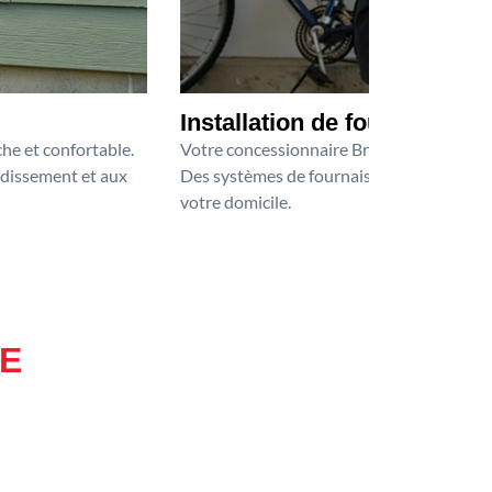
Installation de fournaise
he et confortable.
Votre concessionnaire Bryant assure une i
oidissement et aux
Des systèmes de fournaise Bryant fiables s
votre domicile.
GE