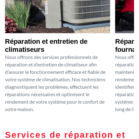
Réparation et entretien de
Réparat
climatiseurs
fournai
Nous offrons des services professionnels de
Nous offron
réparation et d’entretien de climatiseur afin
réparation 
d’assurer le fonctionnement efficace et fiable de
maintenir 
votre système de climatisation. Nos techniciens
rendement o
diagnostiquent les problèmes, effectuent les
identifient
réparations nécessaires et optimisent le
réparations
rendement de votre système pour le confort de
système afi
votre maison.
long de l’a
Services de réparation et