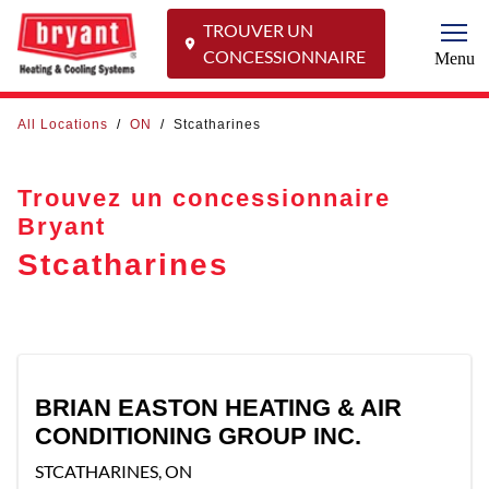
TROUVER UN
Togg
CONCESSIONNAIRE
Menu
All Locations
/
ON
/
Stcatharines
Trouvez un concessionnaire
Bryant
Stcatharines
BRIAN EASTON HEATING & AIR
CONDITIONING GROUP INC.
STCATHARINES
,
ON