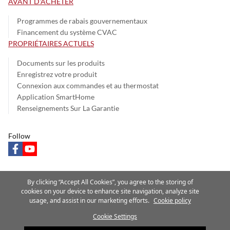
AVANT D'ACHETER
Programmes de rabais gouvernementaux
Financement du système CVAC
PROPRIÉTAIRES ACTUELS
Documents sur les produits
Enregistrez votre produit
Connexion aux commandes et au thermostat
Application SmartHome
Renseignements Sur La Garantie
Follow
facebook
youtube
By clicking “Accept All Cookies”, you agree to the storing of
cookies on your device to enhance site navigation, analyze site
Avis sur la confidentialité
Conditions d’utilisation
Parlez fort
usage, and assist in our marketing efforts.
Cookie policy
Plan du site
Cookie Settings
Une société Carrier
©2025 Carrier. Tous droits réservés.