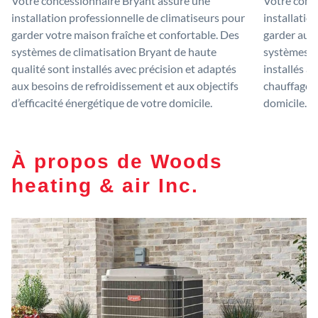
Votre concessionnaire Bryant assure une
Votre conc
installation professionnelle de climatiseurs pour
installatio
garder votre maison fraîche et confortable. Des
garder au c
systèmes de climatisation Bryant de haute
systèmes de
qualité sont installés avec précision et adaptés
installés a
aux besoins de refroidissement et aux objectifs
chauffage e
d’efficacité énergétique de votre domicile.
domicile.
À propos de Woods
heating & air Inc.