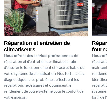
Réparation et entretien de
Réparat
climatiseurs
fournai
Nous offrons des services professionnels de
Nous offron
réparation et d’entretien de climatiseur afin
réparation 
d’assurer le fonctionnement efficace et fiable de
maintenir 
votre système de climatisation. Nos techniciens
rendement o
diagnostiquent les problèmes, effectuent les
identifient
réparations nécessaires et optimisent le
réparations
rendement de votre système pour le confort de
système afi
votre maison.
long de l’a