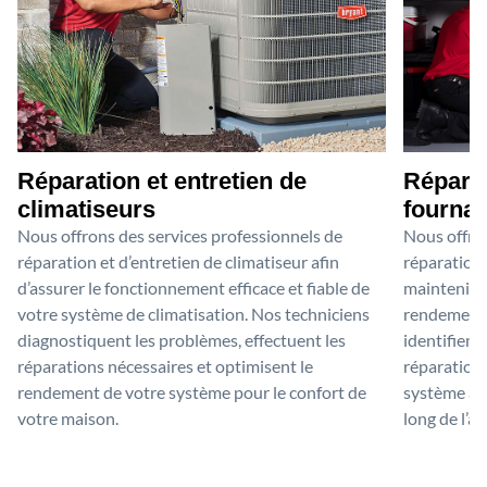
Réparation et entretien de
Réparat
climatiseurs
fournai
Nous offrons des services professionnels de
Nous offron
réparation et d’entretien de climatiseur afin
réparation 
d’assurer le fonctionnement efficace et fiable de
maintenir 
votre système de climatisation. Nos techniciens
rendement o
diagnostiquent les problèmes, effectuent les
identifient
réparations nécessaires et optimisent le
réparations
rendement de votre système pour le confort de
système afi
votre maison.
long de l’a