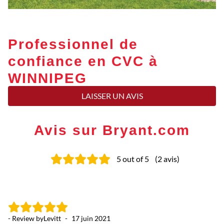
Professionnel de
confiance en CVC à
WINNIPEG
LAISSER UN AVIS
Avis sur Bryant.com
5
out of 5
(
2
avis
)
- Review by
Levitt
-
17 juin 2021