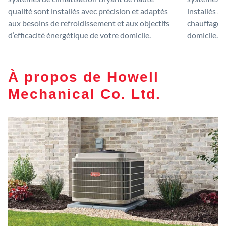
qualité sont installés avec précision et adaptés
installés a
aux besoins de refroidissement et aux objectifs
chauffage e
d’efficacité énergétique de votre domicile.
domicile.
À propos de Howell
Mechanical Co. Ltd.