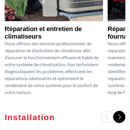
Réparation et entretien de
Réparat
climatiseurs
fournai
Nous offrons des services professionnels de
Nous offron
réparation et d’entretien de climatiseur afin
réparation 
d’assurer le fonctionnement efficace et fiable de
maintenir 
votre système de climatisation. Nos techniciens
rendement o
diagnostiquent les problèmes, effectuent les
identifient
réparations nécessaires et optimisent le
réparations
rendement de votre système pour le confort de
système afi
votre maison.
long de l’a
Installation