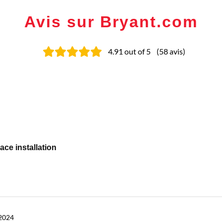
Avis sur Bryant.com
4.91
out of 5
(
58
avis
)
ce installation
2024