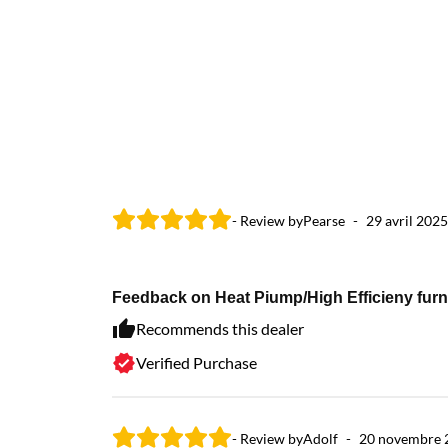
- Review by
Pearse
-
29 avril 2025
Feedback on Heat Piump/High Efficieny furna
Recommends this dealer
Verified Purchase
- Review by
Adolf
-
20 novembre 