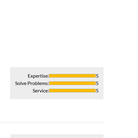
Expertise
:
5
Solve Problems
:
5
Service
:
5
Great, profess
Recommends 
Verified Pur