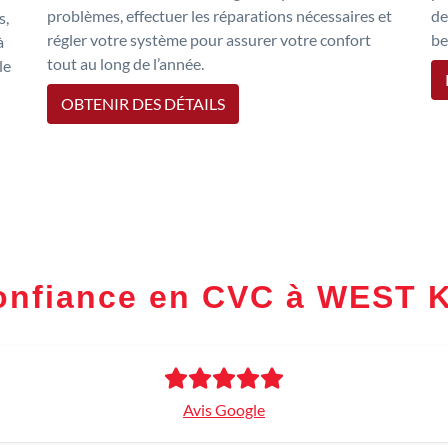
problèmes, effectuer les réparations nécessaires et
de
s,
régler votre système pour assurer votre confort
be
à
tout au long de l’année.
le
OBTENIR DES DÉTAILS
confiance en CVC à WES
Avis Google