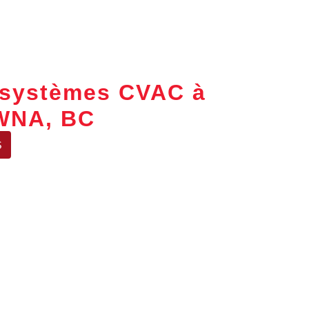
e systèmes CVAC à
WNA, BC
S