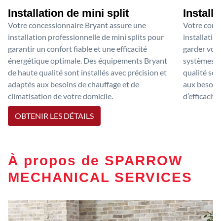
Installation de mini split
Install
Votre concessionnaire Bryant assure une
Votre conc
installation professionnelle de mini splits pour
installatio
garantir un confort fiable et une efficacité
garder votr
énergétique optimale. Des équipements Bryant
systèmes d
de haute qualité sont installés avec précision et
qualité son
adaptés aux besoins de chauffage et de
aux besoins
climatisation de votre domicile.
d’efficacit
OBTENIR LES DÉTAILS
À propos de SPARROW
MECHANICAL SERVICES