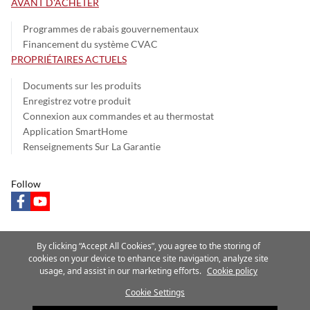
AVANT D'ACHETER
Programmes de rabais gouvernementaux
Financement du système CVAC
PROPRIÉTAIRES ACTUELS
Documents sur les produits
Enregistrez votre produit
Connexion aux commandes et au thermostat
Application SmartHome
Renseignements Sur La Garantie
Follow
facebook
youtube
By clicking “Accept All Cookies”, you agree to the storing of
cookies on your device to enhance site navigation, analyze site
Avis sur la confidentialité
Conditions d’utilisation
Parlez fort
usage, and assist in our marketing efforts.
Cookie policy
Plan du site
Cookie Settings
Une société Carrier
©2025 Carrier. Tous droits réservés.