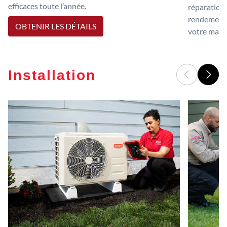
efficaces toute l’année.
réparations
rendement 
OBTENIR LES DÉTAILS
votre mais
Installation