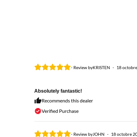
- Review by
KRISTEN
-
18 octobr
Absolutely fantastic!
Recommends this dealer
Verified Purchase
- Review by
JOHN
-
18 octobre 2