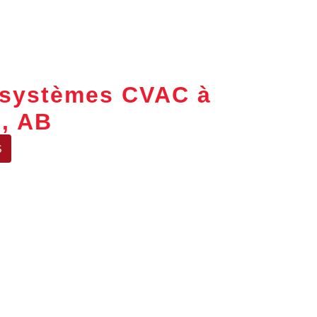
e systèmes CVAC à
, AB
S