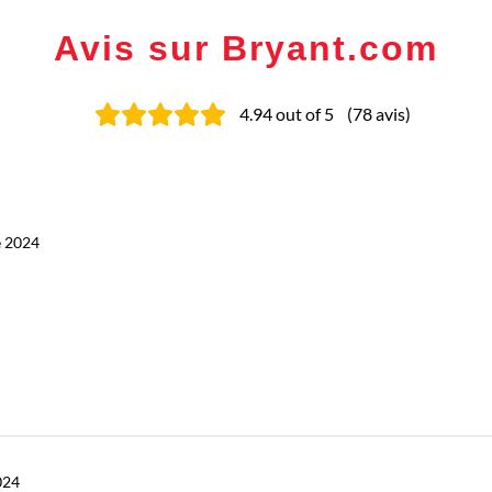
Avis sur Bryant.com
4.94
out of 5
(
78
avis
)
e 2024
024