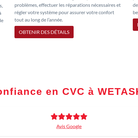
problèmes, effectuer les réparations nécessaires et
de
s,
régler votre système pour assurer votre confort
be
à
tout au long de l’année.
le
OBTENIR DES DÉTAILS
confiance en CVC à WETA
Avis Google