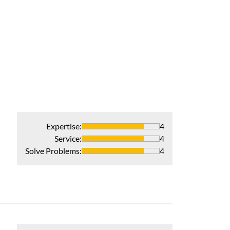
Expertise
:
4
Service
:
4
Solve Problems
:
4
Professional w
Recommends 
Verified Pur