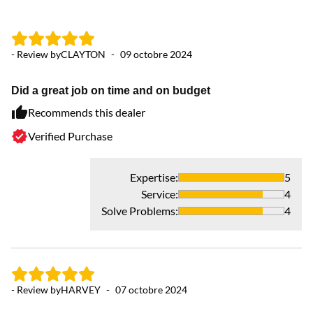
- Review by
CLAYTON
-
09 octobre 2024
- 
Did a great job on time and on budget
G
Recommends this dealer
Verified Purchase
Expertise
:
5
Service
:
4
Solve Problems
:
4
- Review by
HARVEY
-
07 octobre 2024